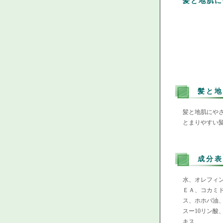
髪と地肌に
髪と地
髪と地肌にや
とまりやすい
成分表
水、オレフィ
ＥＡ、コカミ
ス、ホホバ油
スー10リン
キス