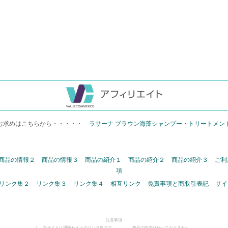
お求めはこちらから・・・・・
ラサーナ ブラウン海藻シャンプー・トリートメン
商品の情報２
商品の情報３
商品の紹介１
商品の紹介２
商品の紹介３
ご利
項
リンク集２
リンク集３
リンク集４
相互リンク
免責事項と商取引表記
サイ
注意事項
１．当サイトは通販サイトのリンク集です。 商品の販売は行っておりません。